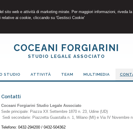
 del sito web e attività di marketing mirate. Per maggiori informazioni, riveda la
 relative ai cookie, cliccando su 'Gestisci Cookie'
COCEANI FORGIARINI
STUDIO LEGALE ASSOCIATO
O STUDIO
ATTIVITÀ
TEAM
MULTIMEDIA
CONT
Contatti
Coceani Forgiarini Studio Legale Associato
Sede principale: Piazza XX Settembre 1870 n. 23, Udine (UD)
Sedi secondarie: Piazzetta Guastalla n. 1, Milano (MI) e Via IV Novembre n
Telefono: 0432-294200 / 0432-504362